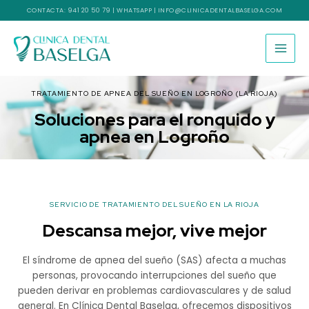
Ir
CONTACTA:
941 20 50 79
|
WHATSAPP
|
INFO@CLINICADENTALBASELGA.COM
al
contenido
TRATAMIENTO DE APNEA DEL SUEÑO EN LOGROÑO (LA RIOJA)
Soluciones para el ronquido y
apnea en Logroño
SERVICIO DE TRATAMIENTO DEL SUEÑO EN LA RIOJA
Descansa mejor, vive mejor
El síndrome de apnea del sueño (SAS) afecta a muchas
personas, provocando interrupciones del sueño que
pueden derivar en problemas cardiovasculares y de salud
general. En Clínica Dental Baselga, ofrecemos dispositivos