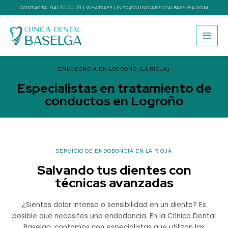
Ir
CONTACTA:
941 20 50 79
|
WHATSAPP
|
INFO@CLINICADENTALBASELGA.COM
al
contenido
ENDODONCIA EN LOGROÑO (LA RIOJA)
Especialistas en tratamiento de
conductos en Logroño
SERVICIO DE ENDODONCIA EN LA RIOJA
Salvando tus dientes con
técnicas avanzadas
¿Sientes dolor intenso o sensibilidad en un diente? Es
posible que necesites una endodoncia. En la Clínica Dental
Baselga, contamos con especialistas que utilizan las