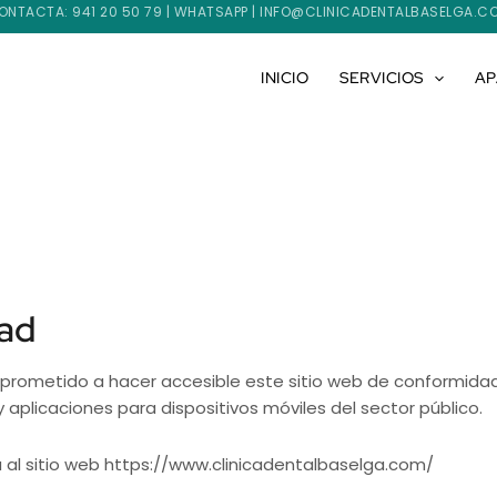
ONTACTA:
941 20 50 79
|
WHATSAPP
|
INFO@CLINICADENTALBASELGA.C
INICIO
SERVICIOS
AP
dad
ometido a hacer accesible este sitio web de conformidad c
y aplicaciones para dispositivos móviles del sector público.
a al sitio web https://www.clinicadentalbaselga.com/