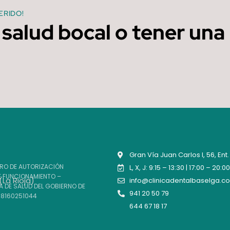
ERIDO!
 salud bocal o tener una
Gran Vía Juan Carlos I, 56, Ent
TRO DE AUTORIZACIÓN
L, X, J: 9:15 – 13:30 | 17:00 – 20:00
E FUNCIONAMIENTO –
info@clinicadentalbaselga.c
 DE SALUD DEL GOBIERNO DE
941 20 50 79
588160251044
644 67 18 17