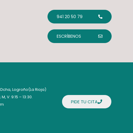
941 20 50 79
ESCRÍBENOS
. Dcha, Logroño(La Rioja)
; M, V: 9:15 – 13:30.
PIDE TU CITA
om